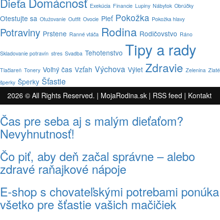
Domácnosť
Dieťa
Exekúcia
Financie
Lupiny
Nábytok
Obrúčky
Pokožka
Otestujte sa
Pleť
Otužovanie
Outfit
Ovocie
Pokožka hlavy
Rodina
Potraviny
Prstene
Rodičovstvo
Ranné vtáča
Ráno
Tipy a rady
Tehotenstvo
Skladovanie potravín
stres
Svadba
Zdravie
Výchova
Voľný čas
Vzťah
Výlet
Tlačiareň
Tonery
Zelenina
Zlaté
Šťastie
Šperky
šperky
2026 © All Rights Reserved. |
MojaRodina.sk
|
RSS feed
|
Kontakt
Čas pre seba aj s malým dieťaťom?
Nevyhnutnosť!
Čo piť, aby deň začal správne – alebo
zdravé raňajkové nápoje
E-shop s chovateľskými potrebami ponúka
všetko pre šťastie vašich mačičiek