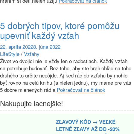
hraním si deti nielen užijú
Pokračovať na článok
5 dobrých tipov, ktoré pomôžu
upevniť každý vzťah
22. apríla 2022
8. júna 2022
LifeStyle
/
Vzťahy
Život vo dvojici nie je vždy len o radostiach. Každý vzťah
sa potrebuje budovať. Bez toho, aby ste brali ohľad na toho
druhého to určite nepôjde. Aj keď rád do vzťahu by mohlo
byť rovno na celú knihu (a nielen jednu), my máme pre vás
5 dobre mienených rád a
Pokračovať na článok
Nakupujte lacnejšie!
ZĽAVOVÝ KÓD → VEĽKÉ
LETNÉ ZĽAVY AŽ DO -20%