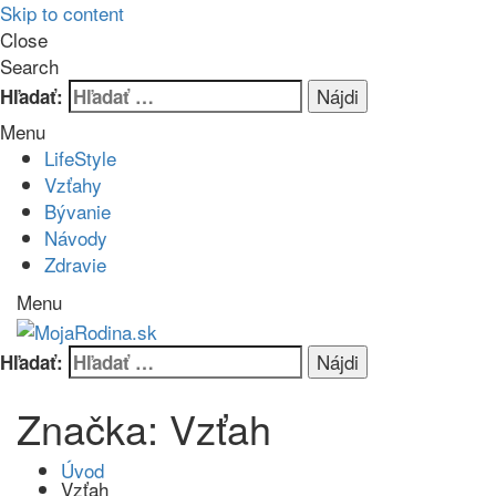
Skip to content
Close
Search
Hľadať:
Menu
LifeStyle
Vzťahy
Bývanie
Návody
Zdravie
Menu
MojaRodina.sk
Články pre celú rodinu
Hľadať:
Značka: Vzťah
Úvod
Vzťah