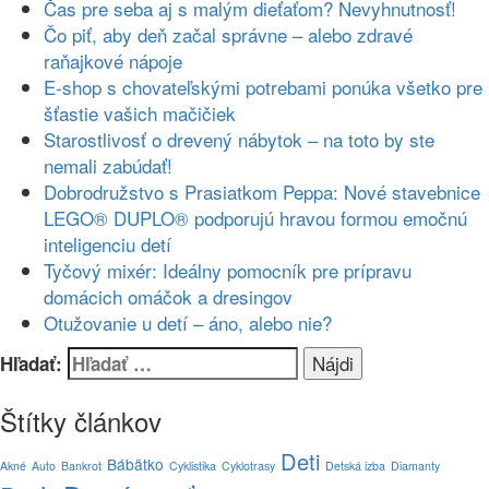
Čas pre seba aj s malým dieťaťom? Nevyhnutnosť!
Čo piť, aby deň začal správne – alebo zdravé
raňajkové nápoje
E-shop s chovateľskými potrebami ponúka všetko pre
šťastie vašich mačičiek
Starostlivosť o drevený nábytok – na toto by ste
nemali zabúdať!
Dobrodružstvo s Prasiatkom Peppa: Nové stavebnice
LEGO® DUPLO® podporujú hravou formou emočnú
inteligenciu detí
Tyčový mixér: Ideálny pomocník pre prípravu
domácich omáčok a dresingov
Otužovanie u detí – áno, alebo nie?
Hľadať:
Štítky článkov
Deti
Bábätko
Akné
Auto
Bankrot
Cyklistika
Cyklotrasy
Detská izba
Diamanty