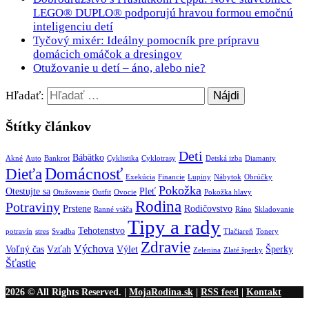
LEGO® DUPLO® podporujú hravou formou emočnú
inteligenciu detí
Tyčový mixér: Ideálny pomocník pre prípravu
domácich omáčok a dresingov
Otužovanie u detí – áno, alebo nie?
Hľadať:
Štítky článkov
Deti
Bábätko
Akné
Auto
Bankrot
Cyklistika
Cyklotrasy
Detská izba
Diamanty
Domácnosť
Dieťa
Exekúcia
Financie
Lupiny
Nábytok
Obrúčky
Pokožka
Otestujte sa
Pleť
Otužovanie
Outfit
Ovocie
Pokožka hlavy
Rodina
Potraviny
Prstene
Rodičovstvo
Ranné vtáča
Ráno
Skladovanie
Tipy a rady
Tehotenstvo
potravín
stres
Svadba
Tlačiareň
Tonery
Zdravie
Výchova
Voľný čas
Vzťah
Výlet
Šperky
Zelenina
Zlaté šperky
Šťastie
2026 © All Rights Reserved. |
MojaRodina.sk
|
RSS feed
|
Kontakt