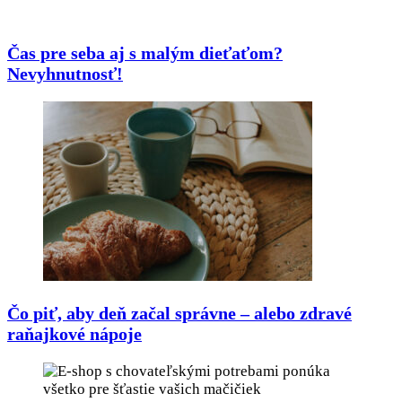
Čas pre seba aj s malým dieťaťom?
Nevyhnutnosť!
Čo piť, aby deň začal správne – alebo zdravé
raňajkové nápoje