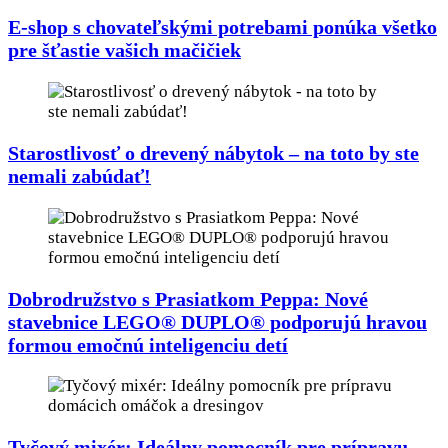
E-shop s chovateľskými potrebami ponúka všetko
pre šťastie vašich mačičiek
Starostlivosť o drevený nábytok – na toto by ste
nemali zabúdať!
Dobrodružstvo s Prasiatkom Peppa: Nové
stavebnice LEGO® DUPLO® podporujú hravou
formou emočnú inteligenciu detí
Tyčový mixér: Ideálny pomocník pre prípravu