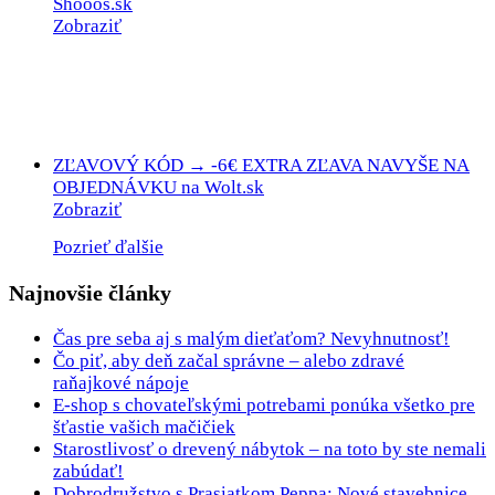
Shooos.sk
Zobraziť
ZĽAVOVÝ KÓD → -6€ EXTRA ZĽAVA NAVYŠE NA
OBJEDNÁVKU na Wolt.sk
Zobraziť
Pozrieť ďalšie
Najnovšie články
Čas pre seba aj s malým dieťaťom? Nevyhnutnosť!
Čo piť, aby deň začal správne – alebo zdravé
raňajkové nápoje
E-shop s chovateľskými potrebami ponúka všetko pre
šťastie vašich mačičiek
Starostlivosť o drevený nábytok – na toto by ste nemali
zabúdať!
Dobrodružstvo s Prasiatkom Peppa: Nové stavebnice