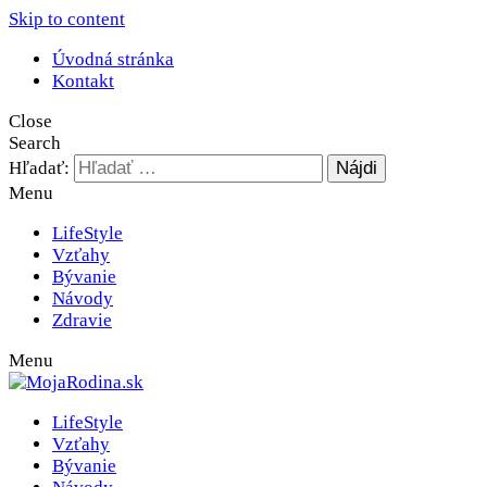
Skip to content
Úvodná stránka
Kontakt
Close
Search
Hľadať:
Menu
LifeStyle
Vzťahy
Bývanie
Návody
Zdravie
Menu
MojaRodina.sk
Články pre celú rodinu
LifeStyle
Vzťahy
Bývanie