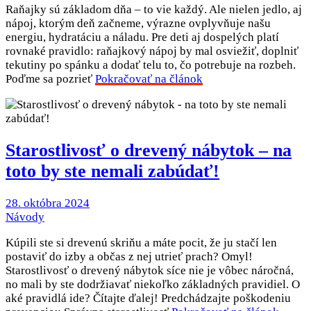
Raňajky sú základom dňa – to vie každý. Ale nielen jedlo, aj
nápoj, ktorým deň začneme, výrazne ovplyvňuje našu
energiu, hydratáciu a náladu. Pre deti aj dospelých platí
rovnaké pravidlo: raňajkový nápoj by mal osviežiť, doplniť
tekutiny po spánku a dodať telu to, čo potrebuje na rozbeh.
Poďme sa pozrieť
Pokračovať na článok
Starostlivosť o drevený nábytok – na
toto by ste nemali zabúdať!
28. októbra 2024
Návody
Kúpili ste si drevenú skriňu a máte pocit, že ju stačí len
postaviť do izby a občas z nej utrieť prach? Omyl!
Starostlivosť o drevený nábytok síce nie je vôbec náročná,
no mali by ste dodržiavať niekoľko základných pravidiel. O
aké pravidlá ide? Čítajte ďalej! Predchádzajte poškodeniu