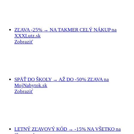
ZĽAVA -25% → NA TAKMER CELÝ NÁKUP na
XXXLutz.sk
Zobraziť
SPÄŤ DO ŠKOLY → AŽ DO -50% ZĽAVA na
MojNabytok.sk
Zobraziť
LETNÝ ZĽAVOVÝ KÓD → -15% NA VŠETKO na