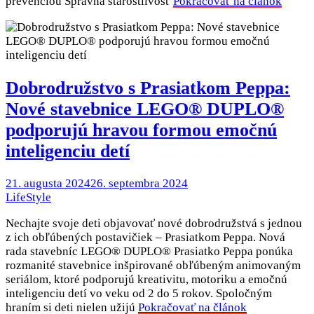
prevenciou Správna starostlivosť
Pokračovať na článok
Dobrodružstvo s Prasiatkom Peppa:
Nové stavebnice LEGO® DUPLO®
podporujú hravou formou emočnú
inteligenciu detí
21. augusta 2024
26. septembra 2024
LifeStyle
Nechajte svoje deti objavovať nové dobrodružstvá s jednou
z ich obľúbených postavičiek – Prasiatkom Peppa. Nová
rada stavebníc LEGO® DUPLO® Prasiatko Peppa ponúka
rozmanité stavebnice inšpirované obľúbeným animovaným
seriálom, ktoré podporujú kreativitu, motoriku a emočnú
inteligenciu detí vo veku od 2 do 5 rokov. Spoločným
hraním si deti nielen užijú
Pokračovať na článok